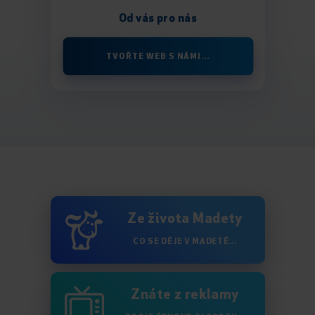
Od vás pro nás
TVOŘTE WEB S NÁMI...
Ze života Madety
CO SE DĚJE V MADETĚ...
Znáte z reklamy