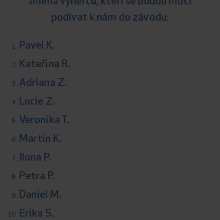
Jména výherců, kteří se budou moci
podívat k nám do závodu:
Pavel K.
Kateřina R.
Adriana Z.
Lucie Z.
Veronika T.
Martin K.
Ilona P.
Petra P.
Daniel M.
Erika S.