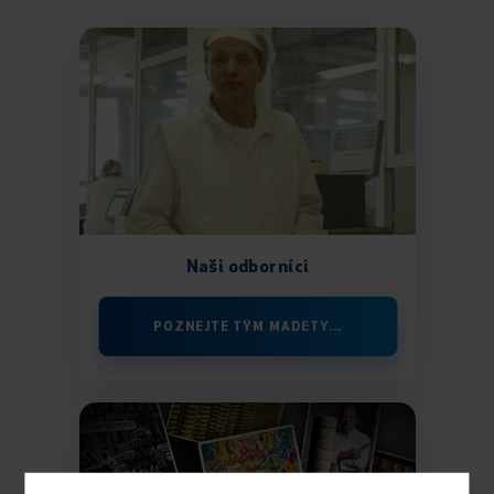
Naši odborníci
POZNEJTE TÝM MADETY...