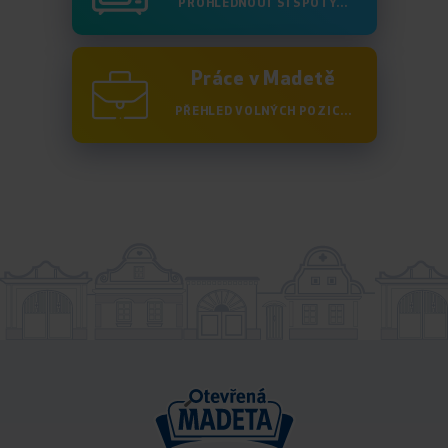
PROHLÉDNOUT SI SPOTY...
Práce v Madetě
PŘEHLED VOLNÝCH POZIC...